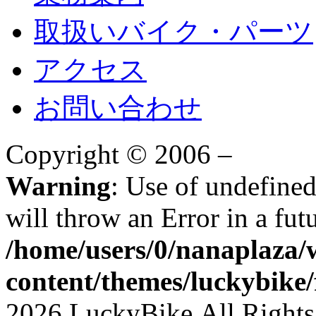
取扱いバイク・パーツ
アクセス
お問い合わせ
Copyright © 2006 –
Warning
: Use of undefined constant Y - assumed 'Y' (this
will throw an Error in a fut
/home/users/0/nanaplaza/
content/themes/luckybike/
2026 LuckyBike All Rights